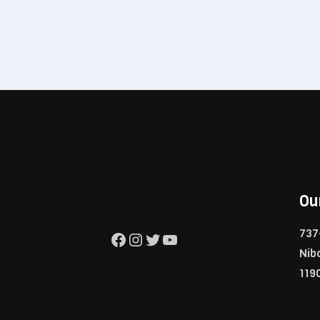
Ou
737
Facebook
Instagram
Twitter
YouTube
Nib
119