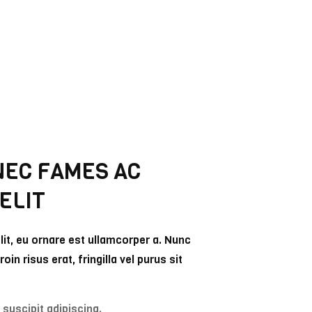
NEC FAMES AC
ELIT
elit, eu ornare est ullamcorper a. Nunc
oin risus erat, fringilla vel purus sit
 suscipit adipiscing.