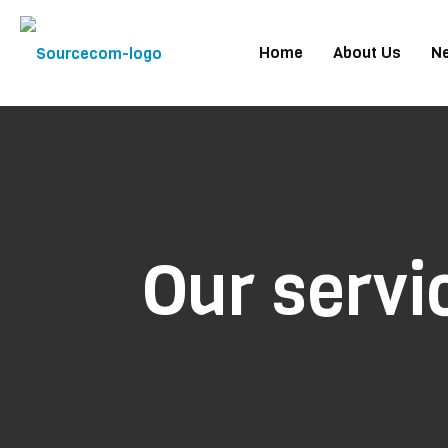
Home
About Us
N
Our servi