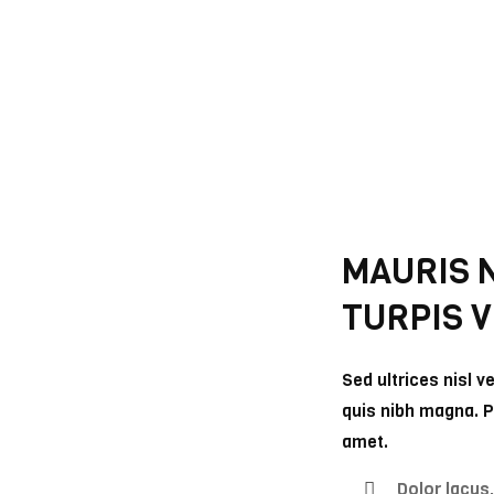
MAURIS 
TURPIS V
Sed ultrices nisl v
quis nibh magna. Pr
amet.
Dolor lacus,