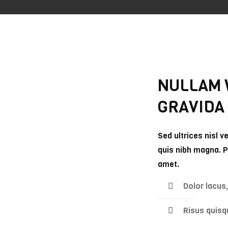
NULLAM W
GRAVIDA
Sed ultrices nisl v
quis nibh magna. Pr
amet.
Dolor lacus,
Risus quisq