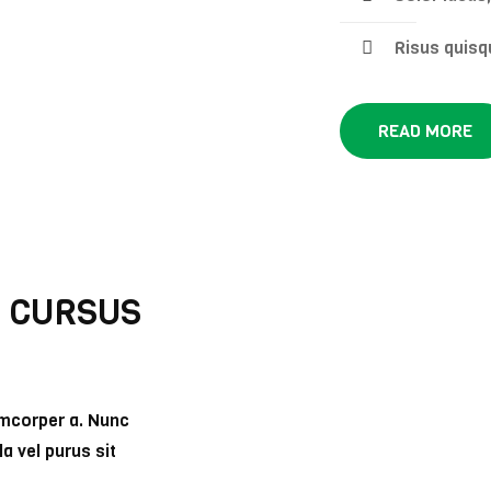
Risus quisq
READ MORE
E CURSUS
lamcorper a. Nunc
la vel purus sit